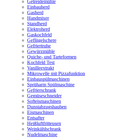
Getreidemühle
Einbauherd
Gasherd
Handmixer
Standherd
Elektroherd
Gaskochfeld
Geflügelschere
Gefriertruhe
Gewürzmühle
Quiche- und Tarteformen
Kochfeld Test
Vanilleextrakt
Mikrowelle mit Pizzafunktion
Einbauspülmaschinen
Sprüharm Spülmaschine
Gefrierschrank
Gemüseschneider
Softeismaschinen
Dunstabzugshauben
Eismaschinen
Entsafter
Heißluftfritteusen
Weinkühlschrank
Nudelmaschine