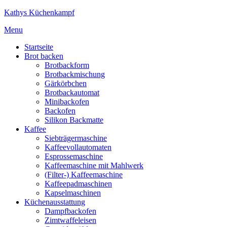
Kathys Küchenkampf
Menu
Startseite
Brot backen
Brotbackform
Brotbackmischung
Gärkörbchen
Brotbackautomat
Minibackofen
Backofen
Silikon Backmatte
Kaffee
Siebträgermaschine
Kaffeevollautomaten
Esprossemaschine
Kaffeemaschine mit Mahlwerk
(Filter-) Kaffeemaschine
Kaffeepadmaschinen
Kapselmaschinen
Küchenausstattung
Dampfbackofen
Zimtwaffeleisen