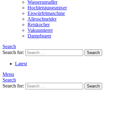
Wassersprudler
Hochleistungsmixer
Eiswürfelmaschine
Allesschneider
Reiskocher
Vakuumierer
Dampfgarer
Search
Search for:
Search
Latest
Menu
Search
Search for:
Search