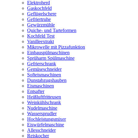
Elektroherd
Gaskochfeld
Geflügelschere
Gefriertruhe
Gewürzmühle
Quiche- und Tarteformen
Kochfeld Test
Vanilleextrakt
Mikrowelle mit Pizzafunktion
Einbauspülmaschinen
Sprüharm Spülmaschine
Gefrierschrank
Gemüseschneider
Softeismaschinen
Dunstabzugshauben
Eismaschinen
Entsafter
Heißluftfritteusen
Weinkühlschrank
Nudelmaschine
Wassersprudler
Hochleistungsmixer
Eiswürfelmaschine
Allesschneider
Reiskocher