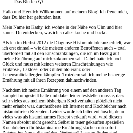
Das Bin Ich 🙂
Hallo und Herzlich Willkommen auf meinem Blog! Ich freue mich,
dass Du hier her gefunden hast.
Mein Name ist Kathy, ich wohne in der Nähe von Ulm und hier
kannst Du entdecken, was ich so alles koche und backe.
Als ich im Herbst 2012 die Diagnose Histaminintoleranz erhielt, war
ich erst einmal – wie die meisten anderen Betroffenen auch – total
überfordert mit all den Einschränkungen, die ich im Bezug auf
meine Ernährung auf mich zukommen sah. Dabei hatte ich noch
Glück und muss mit keinen weiteren Einschränkungen wie
Fruktose-, Laktose- oder Glutenintoleranz oder
Lebensmittelallergien kämpfen. Trotzdem sah ich meine bisherige
Ernährung mit all ihren Rezepten dahinschwinden.
Nachdem ich meine Ernährung von einem auf den anderen Tag
komplett umgestellt hatte und dabei leider feststellen musste, dass
sehr vieles aus meinem bisherigen Kochverhalten plötzlich nicht
mehr erlaubt war, durchstöberte ich Internet und Kochbücher nach
histaminfreien Rezepten. Leider wurde ich bitter enttäuscht, denn
vieles was als histaminarmes Rezept verkauft wird, wird diesem
Namen absolut nicht gerecht. Selbst in teuer gekauften speziellen
Kochbüchern für histaminarme Ernährung stachen mir sofort
Zutaten ins Auge, die auf der „Verboten“-Liste zu finden sind.