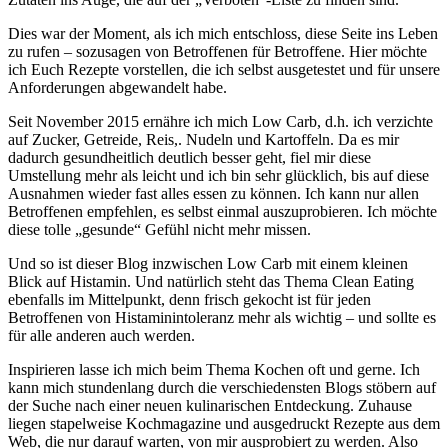
Dies war der Moment, als ich mich entschloss, diese Seite ins Leben
zu rufen – sozusagen von Betroffenen für Betroffene. Hier möchte
ich Euch Rezepte vorstellen, die ich selbst ausgetestet und für unsere
Anforderungen abgewandelt habe.
Seit November 2015 ernähre ich mich Low Carb, d.h. ich verzichte
auf Zucker, Getreide, Reis,. Nudeln und Kartoffeln. Da es mir
dadurch gesundheitlich deutlich besser geht, fiel mir diese
Umstellung mehr als leicht und ich bin sehr glücklich, bis auf diese
Ausnahmen wieder fast alles essen zu können. Ich kann nur allen
Betroffenen empfehlen, es selbst einmal auszuprobieren. Ich möchte
diese tolle „gesunde“ Gefühl nicht mehr missen.
Und so ist dieser Blog inzwischen Low Carb mit einem kleinen
Blick auf Histamin. Und natürlich steht das Thema Clean Eating
ebenfalls im Mittelpunkt, denn frisch gekocht ist für jeden
Betroffenen von Histaminintoleranz mehr als wichtig – und sollte es
für alle anderen auch werden.
Inspirieren lasse ich mich beim Thema Kochen oft und gerne. Ich
kann mich stundenlang durch die verschiedensten Blogs stöbern auf
der Suche nach einer neuen kulinarischen Entdeckung. Zuhause
liegen stapelweise Kochmagazine und ausgedruckt Rezepte aus dem
Web, die nur darauf warten, von mir ausprobiert zu werden. Also