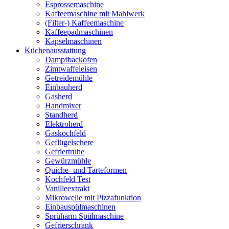
Esprossemaschine
Kaffeemaschine mit Mahlwerk
(Filter-) Kaffeemaschine
Kaffeepadmaschinen
Kapselmaschinen
Küchenausstattung
Dampfbackofen
Zimtwaffeleisen
Getreidemühle
Einbauherd
Gasherd
Handmixer
Standherd
Elektroherd
Gaskochfeld
Geflügelschere
Gefriertruhe
Gewürzmühle
Quiche- und Tarteformen
Kochfeld Test
Vanilleextrakt
Mikrowelle mit Pizzafunktion
Einbauspülmaschinen
Sprüharm Spülmaschine
Gefrierschrank