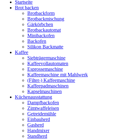
Startseite
Brot backen
Brotbackform
Brotbackmischung
Gärkörbchen
Brotbackautomat
Minibackofen
Backofen
Silikon Backmatte
Kaffee
Siebträgermaschine
Kaffeevollautomaten
Esprossemaschine
Kaffeemaschine mit Mahlwerk
(Filter-) Kaffeemaschine
Kaffeepadmaschinen
Kapselmaschinen
Küchenausstattung
Dampfbackofen
Zimtwaffeleisen
Getreidemühle
Einbauherd
Gasherd
Handmixer
Standherd