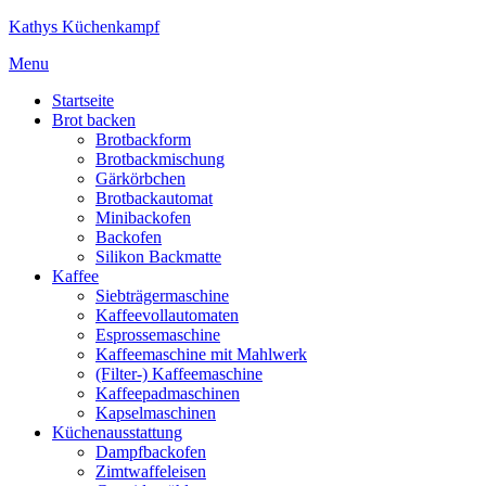
Kathys Küchenkampf
Menu
Startseite
Brot backen
Brotbackform
Brotbackmischung
Gärkörbchen
Brotbackautomat
Minibackofen
Backofen
Silikon Backmatte
Kaffee
Siebträgermaschine
Kaffeevollautomaten
Esprossemaschine
Kaffeemaschine mit Mahlwerk
(Filter-) Kaffeemaschine
Kaffeepadmaschinen
Kapselmaschinen
Küchenausstattung
Dampfbackofen
Zimtwaffeleisen