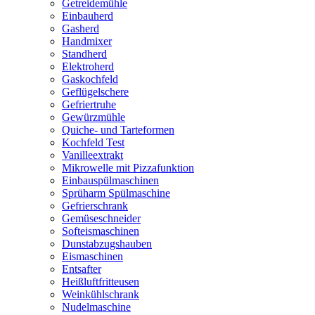
Getreidemühle
Einbauherd
Gasherd
Handmixer
Standherd
Elektroherd
Gaskochfeld
Geflügelschere
Gefriertruhe
Gewürzmühle
Quiche- und Tarteformen
Kochfeld Test
Vanilleextrakt
Mikrowelle mit Pizzafunktion
Einbauspülmaschinen
Sprüharm Spülmaschine
Gefrierschrank
Gemüseschneider
Softeismaschinen
Dunstabzugshauben
Eismaschinen
Entsafter
Heißluftfritteusen
Weinkühlschrank
Nudelmaschine