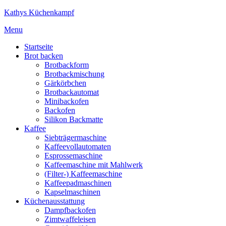
Kathys Küchenkampf
Menu
Startseite
Brot backen
Brotbackform
Brotbackmischung
Gärkörbchen
Brotbackautomat
Minibackofen
Backofen
Silikon Backmatte
Kaffee
Siebträgermaschine
Kaffeevollautomaten
Esprossemaschine
Kaffeemaschine mit Mahlwerk
(Filter-) Kaffeemaschine
Kaffeepadmaschinen
Kapselmaschinen
Küchenausstattung
Dampfbackofen
Zimtwaffeleisen