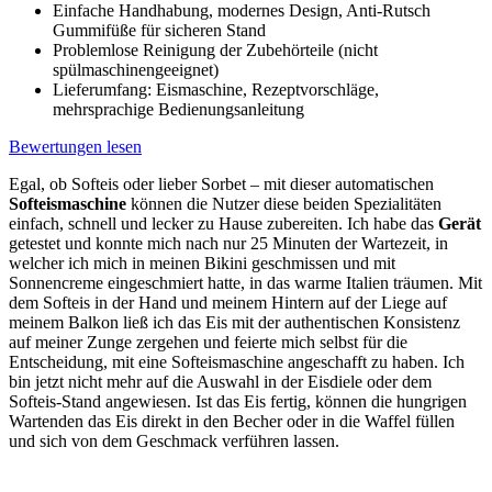
Einfache Handhabung, modernes Design, Anti-Rutsch
Gummifüße für sicheren Stand
Problemlose Reinigung der Zubehörteile (nicht
spülmaschinengeeignet)
Lieferumfang: Eismaschine, Rezeptvorschläge,
mehrsprachige Bedienungsanleitung
Bewertungen lesen
Egal, ob Softeis oder lieber Sorbet – mit dieser automatischen
Softeismaschine
können die Nutzer diese beiden Spezialitäten
einfach, schnell und lecker zu Hause zubereiten. Ich habe das
Gerät
getestet und konnte mich nach nur 25 Minuten der Wartezeit, in
welcher ich mich in meinen Bikini geschmissen und mit
Sonnencreme eingeschmiert hatte, in das warme Italien träumen. Mit
dem Softeis in der Hand und meinem Hintern auf der Liege auf
meinem Balkon ließ ich das Eis mit der authentischen Konsistenz
auf meiner Zunge zergehen und feierte mich selbst für die
Entscheidung, mit eine Softeismaschine angeschafft zu haben. Ich
bin jetzt nicht mehr auf die Auswahl in der Eisdiele oder dem
Softeis-Stand angewiesen. Ist das Eis fertig, können die hungrigen
Wartenden das Eis direkt in den Becher oder in die Waffel füllen
und sich von dem Geschmack verführen lassen.