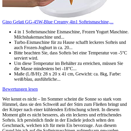
Gino Gelati GG-45W-Blue Creamy 4in1 Softeismaschine,...
4 in 1 Softeismaschine Eismaschine, Frozen Yogurt Maschine.
Milchshakemaschine und...
Turbo-Eismaschine für zu Hause schafft leckeres Softeis und
auch Frozen-Joghurt in ca. 20...
Bitte beachten Sie, dass Softeis bei eine Temperatur von -5°C
serviert wird.
Um diese Temperatur im Behälter zu erreichen, müssen Sie
die Masse mindestens bei -18°C...
Maße (L/B/H): 28 x 20 x 41 cm, Gewicht: ca. 8kg, Farbe:
weiß/blau, ausführliche...
Bewertungen lesen
Wer kennt es nicht – Im Sommer scheint die Sonne so stark vom
Himmel, dass sie den Schweiß auf der Stirn zum Fließen bringt und
der Körper nach einer kühlenden Erfrischung schreit. In diesem
Moment gibt es nicht besseres, als ein leckeres und erfrischendes
Softeis. Ich persönlich finde in der Eisdiele jedoch selten den
Geschmack, welchen ich für mein Eis bevorzuge. Aus diesem
Grund bin ich auf die Softeismaschinen aufmerksam geworden,