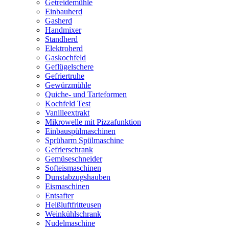
Getreidemühle
Einbauherd
Gasherd
Handmixer
Standherd
Elektroherd
Gaskochfeld
Geflügelschere
Gefriertruhe
Gewürzmühle
Quiche- und Tarteformen
Kochfeld Test
Vanilleextrakt
Mikrowelle mit Pizzafunktion
Einbauspülmaschinen
Sprüharm Spülmaschine
Gefrierschrank
Gemüseschneider
Softeismaschinen
Dunstabzugshauben
Eismaschinen
Entsafter
Heißluftfritteusen
Weinkühlschrank
Nudelmaschine