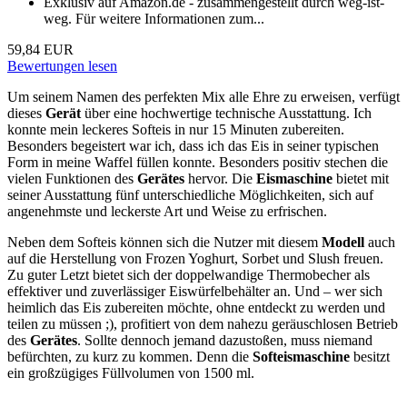
Exklusiv auf Amazon.de - zusammengestellt durch weg-ist-
weg. Für weitere Informationen zum...
59,84 EUR
Bewertungen lesen
Um seinem Namen des perfekten Mix alle Ehre zu erweisen, verfügt
dieses
Gerät
über eine hochwertige technische Ausstattung. Ich
konnte mein leckeres Softeis in nur 15 Minuten zubereiten.
Besonders begeistert war ich, dass ich das Eis in seiner typischen
Form in meine Waffel füllen konnte. Besonders positiv stechen die
vielen Funktionen des
Gerätes
hervor. Die
Eismaschine
bietet mit
seiner Ausstattung fünf unterschiedliche Möglichkeiten, sich auf
angenehmste und leckerste Art und Weise zu erfrischen.
Neben dem Softeis können sich die Nutzer mit diesem
Modell
auch
auf die Herstellung von Frozen Yoghurt, Sorbet und Slush freuen.
Zu guter Letzt bietet sich der doppelwandige Thermobecher als
effektiver und zuverlässiger Eiswürfelbehälter an. Und – wer sich
heimlich das Eis zubereiten möchte, ohne entdeckt zu werden und
teilen zu müssen ;), profitiert von dem nahezu geräuschlosen Betrieb
des
Gerätes
. Sollte dennoch jemand dazustoßen, muss niemand
befürchten, zu kurz zu kommen. Denn die
Softeismaschine
besitzt
ein großzügiges Füllvolumen von 1500 ml.